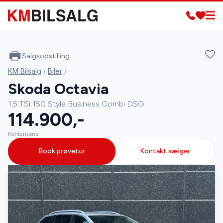
Salgsopstilling
KM Bilsalg
/
Biler
/
Skoda Octavia
1,5 TSi 150 Style Business Combi DSG
114.900,-
Kontantpris
Book prøvetur
Kontakt sælger