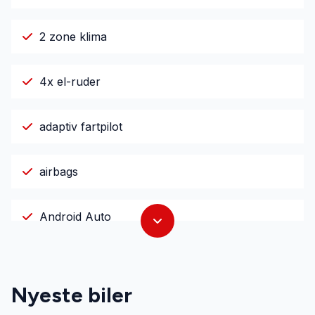
2 zone klima
4x el-ruder
adaptiv fartpilot
airbags
Android Auto
anhængertræk
Nyeste biler
antispin