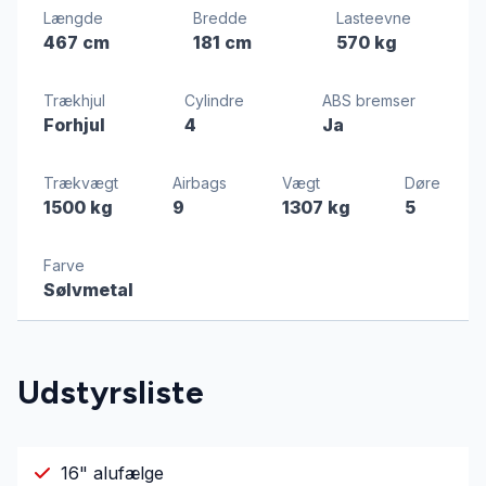
Længde
Bredde
Lasteevne
467 cm
181 cm
570 kg
Trækhjul
Cylindre
ABS bremser
Forhjul
4
Ja
Trækvægt
Airbags
Vægt
Døre
1500 kg
9
1307 kg
5
Farve
Sølvmetal
Udstyrsliste
16" alufælge