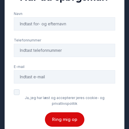
Navn
LED kørelys
læderrat
Telefonnummer
multifunktionsrat
E-mail
musikstreaming via Bluetooth
parkeringssensor (bag)
Ja, jeg har læst og accepterer jeres cookie- og
privatlivspolitik
Regnsensor
Ring mig op
splitbagsæde