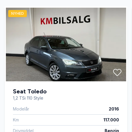
NYHED
Apple CarPlay
automatgear
Automatisk lys
automatisk nødbremse
Seat Toledo
bagagerumsdækken
1,2 TSi 110 Style
Modelår
2016
ESP
Km
117.000
fjernbetjent centrallås
Drivmiddel
Benzin