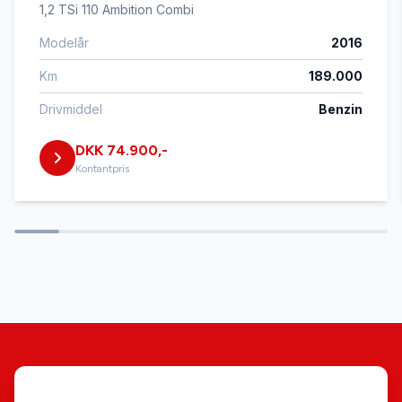
1,2 TSi 110 Ambition Combi
Modelår
2016
Tre sæder i bagved
Km
189.000
Drivmiddel
Benzin
DKK 74.900,-
Kontantpris