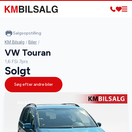
Salgsopstilling
KM Bilsalg
/
Biler
/
VW Touran
1,6 FSi 7prs
Solgt
Søg efter andre biler
SOLGT